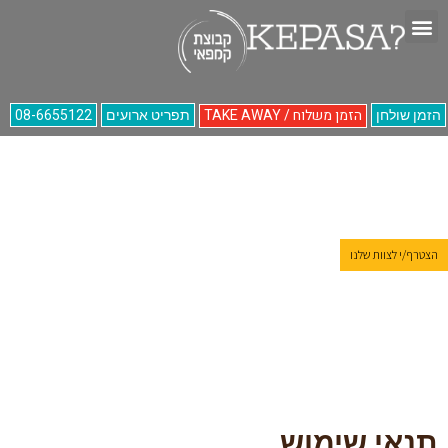
הזמן משלוח / TAKE AWAY
הזמן שולחן
תפריט ארועים
08-6655122
הצטרף/י לצוות שלנו
תנאי שימוש