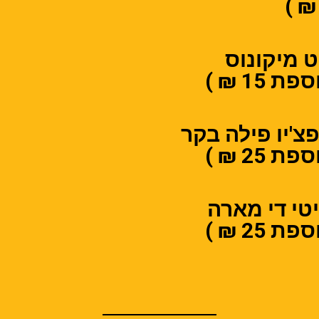
 מיקונוס
ת 15 ₪ )
צ'יו פילה בקר
ת 25 ₪ )
טי די מארה
ת 25 ₪ )