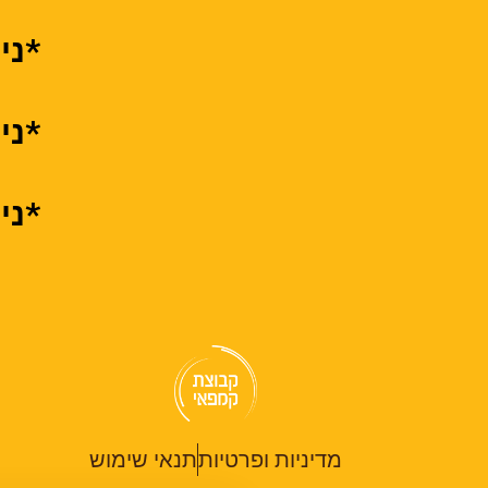
*ני
*נית
*נית
מדיניות ופרטיות
תנאי שימוש