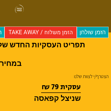
הזמן משלוח / TAKE AWAY
הזמן שולחן
ת
תפריט העסקיות החדש של ק
במחירי
הצטרף/י לצוות שלנו
עסקית 79 ₪
שניצל קפאסה