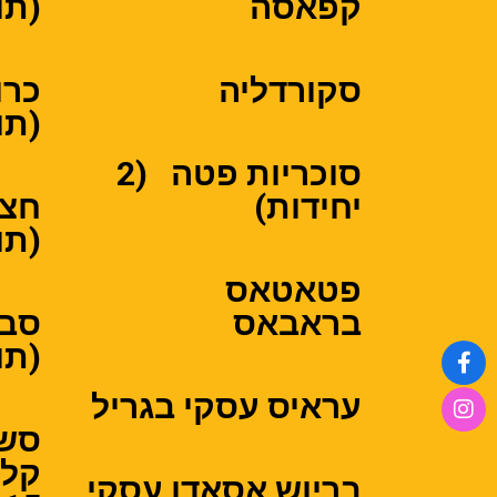
קפאסה
(תוס
סקורדליה
כרו
(תוס
סוכריות פטה (2
יחידות)
חצי
(תוס
פטאטאס
בראבאס
סבי
(תוספ
עראיס עסקי בגריל
סשי
קלי
בריוש אסאדו עסקי