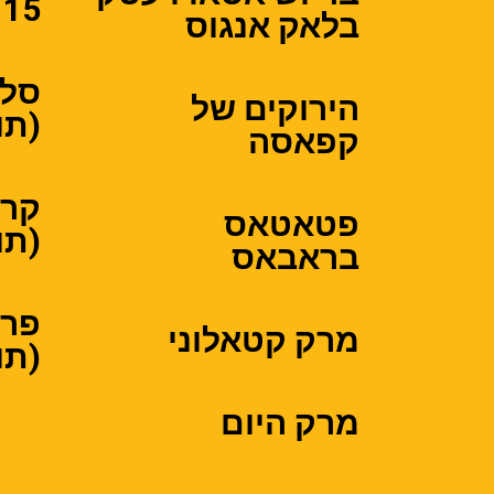
15 ₪ )
בלאק אנגוס
סלט
הירוקים של
(תוספ
קפאסה
קרפ
פטאטאס
(תוספ
בראבאס
פרי
מרק קטאלוני
(תוספ
מרק היום